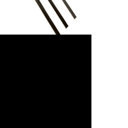
Высокий темп.
Круглые трубы из
препрега из
углеродного волокна
Высокотемпературные трубки из
углеродного волокна
изготовлены из импортного
однонаправленного препрега из
углеродного волокна Toho UTS50
(уровень Toray T700) и