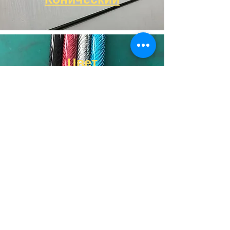
Цвет
Резка с ЧПУ
Соты